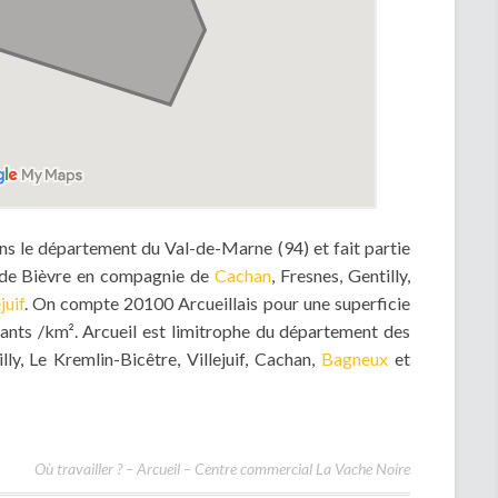
s le département du Val-de-Marne (94) et fait partie
 de Bièvre en compagnie de
Cachan
, Fresnes, Gentilly,
juif
. On compte 20100 Arcueillais pour une superficie
ants /km². Arcueil est limitrophe du département des
y, Le Kremlin-Bicêtre, Villejuif, Cachan,
Bagneux
et
Où travailler ? – Arcueil – Centre commercial La Vache Noire