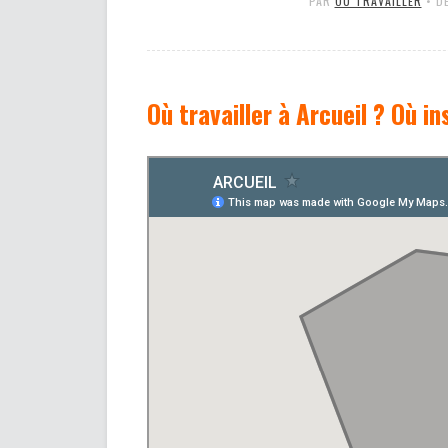
PAR
OÙ TRAVAILLER
•
DÉ
Où travailler à Arcueil ? Où i